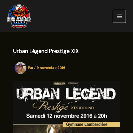
Aller
au
contenu
Urban Légend Prestige XIX
Par
/
9 novembre 2016